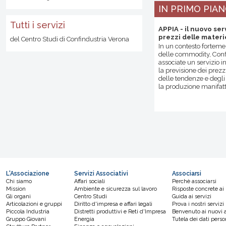
IN PRIMO PIA
Tutti i servizi
APPIA - il nuovo ser
prezzi delle materi
del Centro Studi di Confindustria Verona
In un contesto fortemen
delle commodity, Confi
associate un servizio in
la previsione dei prezz
delle tendenze e degli 
la produzione manifattu
L'Associazione
Servizi Associativi
Associarsi
Chi siamo
Affari sociali
Perchè associarsi
Mission
Ambiente e sicurezza sul lavoro
Risposte concrete ai
Gli organi
Centro Studi
Guida ai servizi
Articolazioni e gruppi
Diritto d'impresa e affari legali
Prova i nostri servizi
Piccola Industria
Distretti produttivi e Reti d'Impresa
Benvenuto ai nuovi a
Gruppo Giovani
Energia
Tutela dei dati perso