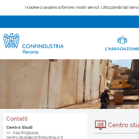
L'ASSOCIAZION
Contatti
Centro stu
Centro Studi
tel.
045 8099419
centro.studi@confindustria.vr.it