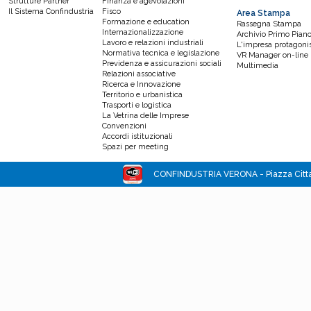
Strutture Partner
Finanza e agevolazioni
Il Sistema Confindustria
Fisco
Area Stampa
Formazione e education
Rassegna Stampa
Internazionalizzazione
Archivio Primo Pian
Lavoro e relazioni industriali
L'impresa protagoni
Normativa tecnica e legislazione
VR Manager on-line
Previdenza e assicurazioni sociali
Multimedia
Relazioni associative
Ricerca e Innovazione
Territorio e urbanistica
Trasporti e logistica
La Vetrina delle Imprese
Convenzioni
Accordi istituzionali
Spazi per meeting
CONFINDUSTRIA VERONA - Piazza Cittade