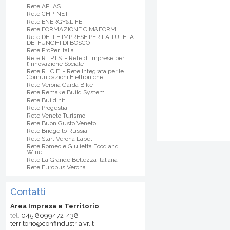
Rete APLAS
Rete CHP-NET
Rete ENERGY&LIFE
Rete FORMAZIONE CIM&FORM
Rete DELLE IMPRESE PER LA TUTELA
DEI FUNGHI DI BOSCO
Rete ProPer Italia
Rete R.I.P.I.S. - Rete di Imprese per
l’Innovazione Sociale
Rete R.I.C.E. - Rete Integrata per le
Comunicazioni Elettroniche
Rete Verona Garda Bike
Rete Remake Build System
Rete Buildinit
Rete Progestia
Rete Veneto Turismo
Rete Buon Gusto Veneto
Rete Bridge to Russia
Rete Start Verona Label
Rete Romeo e Giulietta Food and
Wine
Rete La Grande Bellezza Italiana
Rete Eurobus Verona
Contatti
Area Impresa e Territorio
tel.
045 8099472-438
territorio@confindustria.vr.it