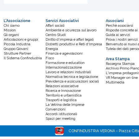
L'Associazione
Servizi Associativi
Associarsi
Chi siamo
Affari sociali
Perchè associarsi
Mission
Ambiente e sicurezza sul lavoro
Risposte concrete ai
Gli organi
Centro Studi
Guida ai servizi
Articolazioni e gruppi
Diritto d'impresa e affari legali
Prova i nostri servizi
Piccola Industria
Distretti produttivi e Reti d'Impresa
Benvenuto ai nuovi a
Gruppo Giovani
Energia
Tutela dei dati perso
Strutture Partner
Finanza e agevolazioni
Il Sistema Confindustria
Fisco
Area Stampa
Formazione e education
Rassegna Stampa
Internazionalizzazione
Archivio Primo Pian
Lavoro e relazioni industriali
L'impresa protagoni
Normativa tecnica e legislazione
VR Manager on-line
Previdenza e assicurazioni sociali
Multimedia
Relazioni associative
Ricerca e Innovazione
Territorio e urbanistica
Trasporti e logistica
La Vetrina delle Imprese
Convenzioni
Accordi istituzionali
Spazi per meeting
CONFINDUSTRIA VERONA - Piazza Cittade