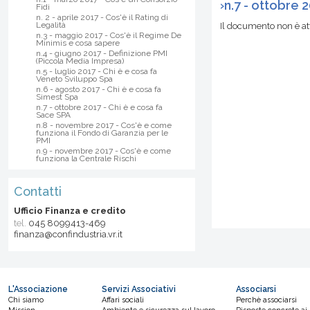
›
n.7 - ottobre 
Fidi
n. 2 - aprile 2017 - Cos'è il Rating di
Legalità
Il documento non è a
n.3 - maggio 2017 - Cos'è il Regime De
Minimis e cosa sapere
n.4 - giugno 2017 - Definizione PMI
(Piccola Media Impresa)
n.5 - luglio 2017 - Chi è e cosa fa
Veneto Sviluppo Spa
n.6 - agosto 2017 - Chi è e cosa fa
Simest Spa
n.7 - ottobre 2017 - Chi è e cosa fa
Sace SPA
n.8 - novembre 2017 - Cos'è e come
funziona il Fondo di Garanzia per le
PMI
n.9 - novembre 2017 - Cos'è e come
funziona la Centrale Rischi
Contatti
Ufficio Finanza e credito
tel.
045 8099413-469
finanza@confindustria.vr.it
L'Associazione
Servizi Associativi
Associarsi
Chi siamo
Affari sociali
Perchè associarsi