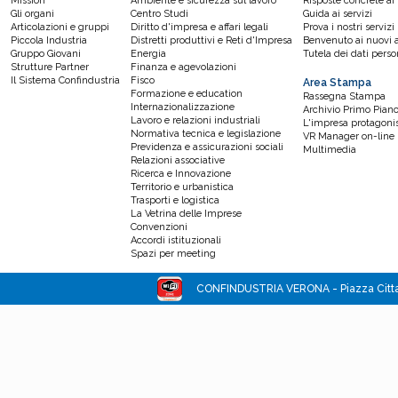
Mission
Ambiente e sicurezza sul lavoro
Risposte concrete ai
Gli organi
Centro Studi
Guida ai servizi
Articolazioni e gruppi
Diritto d'impresa e affari legali
Prova i nostri servizi
Piccola Industria
Distretti produttivi e Reti d'Impresa
Benvenuto ai nuovi a
Gruppo Giovani
Energia
Tutela dei dati perso
Strutture Partner
Finanza e agevolazioni
Il Sistema Confindustria
Fisco
Area Stampa
Formazione e education
Rassegna Stampa
Internazionalizzazione
Archivio Primo Pian
Lavoro e relazioni industriali
L'impresa protagoni
Normativa tecnica e legislazione
VR Manager on-line
Previdenza e assicurazioni sociali
Multimedia
Relazioni associative
Ricerca e Innovazione
Territorio e urbanistica
Trasporti e logistica
La Vetrina delle Imprese
Convenzioni
Accordi istituzionali
Spazi per meeting
CONFINDUSTRIA VERONA - Piazza Cittade