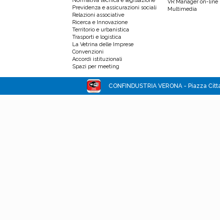
Normativa tecnica e legislazione
VR Manager on-line
Previdenza e assicurazioni sociali
Multimedia
Relazioni associative
Ricerca e Innovazione
Territorio e urbanistica
Trasporti e logistica
La Vetrina delle Imprese
Convenzioni
Accordi istituzionali
Spazi per meeting
CONFINDUSTRIA VERONA - Piazza Cittade