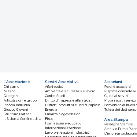
L'Associazione
Servizi Associativi
Associarsi
Chi siamo
Affari sociali
Perchè associarsi
Mission
Ambiente e sicurezza sul lavoro
Risposte concrete ai
Gli organi
Centro Studi
Guida ai servizi
Articolazioni e gruppi
Diritto d'impresa e affari legali
Prova i nostri servizi
Piccola Industria
Distretti produttivi e Reti d'Impresa
Benvenuto ai nuovi a
Gruppo Giovani
Energia
Tutela dei dati perso
Strutture Partner
Finanza e agevolazioni
Il Sistema Confindustria
Fisco
Area Stampa
Formazione e education
Rassegna Stampa
Internazionalizzazione
Archivio Primo Pian
Lavoro e relazioni industriali
L'impresa protagoni