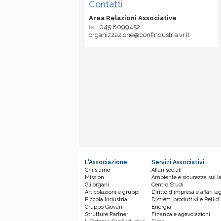
Contatti
Area Relazioni Associative
tel.
045 8099452
organizzazione@confindustria.vr.it
L'Associazione
Servizi Associativi
Chi siamo
Affari sociali
Mission
Ambiente e sicurezza sul l
Gli organi
Centro Studi
Articolazioni e gruppi
Diritto d'impresa e affari leg
Piccola Industria
Distretti produttivi e Reti 
Gruppo Giovani
Energia
Strutture Partner
Finanza e agevolazioni