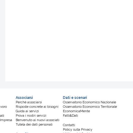
Associarsi
Dati e scenari
Perchè associarsi
Osservatorio Economico Nazionale
avoro
Risposte concrete ai bisogni
Osservatorio Economico Territoriale
Guida ai servizi
EconomicaMente
ali
Prova i nostri servizi
Fatti&Dati
d'Impresa
Benvenuto ai nuovi associati
Tutela dei dati personali
Contatti
Policy sulla Privacy