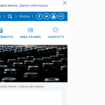
A
|
|
Mobile
|
TEMATICI
AREA STAMPA
CONTATTI
rcorso:
Home
>
Utilizzo dei cookies