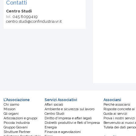
Contatti
Centro Studi
tel.
045 8099419
centro.studi@confindustria.vr.it
L'Associazione
Servizi Associativi
Associarsi
Chi siamo
Affari sociali
Perchè associarsi
Mission
Ambiente e sicurezza sul lavoro
Risposte concrete ai
Gli organi
Centro Studi
Guida ai servizi
Articolazioni e gruppi
Diritto d'impresa e affari legali
Prova i nostri servizi
Piccola Industria
Distretti produttivi e Reti d'Impresa
Benvenuto ai nuovi a
Gruppo Giovani
Energia
Tutela dei dati perso
Strutture Partner
Finanza e agevolazioni