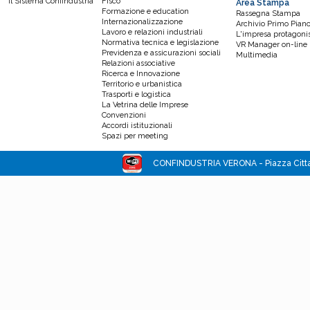
Il Sistema Confindustria
Fisco
Area Stampa
Formazione e education
Rassegna Stampa
Internazionalizzazione
Archivio Primo Pian
Lavoro e relazioni industriali
L'impresa protagoni
Normativa tecnica e legislazione
VR Manager on-line
Previdenza e assicurazioni sociali
Multimedia
Relazioni associative
Ricerca e Innovazione
Territorio e urbanistica
Trasporti e logistica
La Vetrina delle Imprese
Convenzioni
Accordi istituzionali
Spazi per meeting
CONFINDUSTRIA VERONA - Piazza Cittade