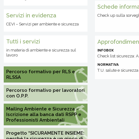
Schede informa
Servizi in evidenza
Check up sulla sorvegl
CEVI – Servizi per ambiente e sicurezza
Tutti i servizi
Approfondimen
in materia di ambiente e sicurezza sul
INFOBOX
lavoro
Check list sicurezza: 
NORMATIVA
T.U. salute e sicurezz
Percorso formativo per RLS e
RLSSA
Percorso formativo per lavoratori
con O.P.P.
Mailing Ambiente e Sicurezza –
Iscrizione alla banca dati RSPP e
Professionisti Ambientali
Progetto “SICURAMENTE INSIEME:
perché la sicurezza è un gioco di