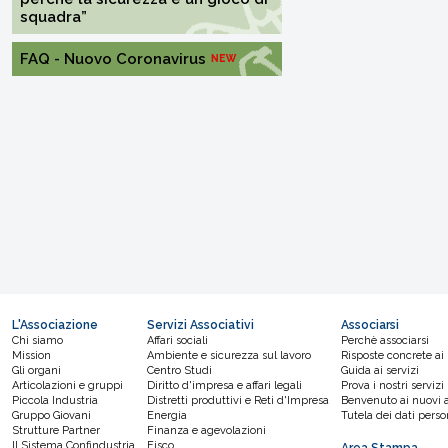
squadra”
FAQ - Nuovo Coronavirus
L'Associazione
Servizi Associativi
Associarsi
Chi siamo
Affari sociali
Perchè associarsi
Mission
Ambiente e sicurezza sul lavoro
Risposte concrete ai
Gli organi
Centro Studi
Guida ai servizi
Articolazioni e gruppi
Diritto d'impresa e affari legali
Prova i nostri servizi
Piccola Industria
Distretti produttivi e Reti d'Impresa
Benvenuto ai nuovi a
Gruppo Giovani
Energia
Tutela dei dati perso
Strutture Partner
Finanza e agevolazioni
Il Sistema Confindustria
Fisco