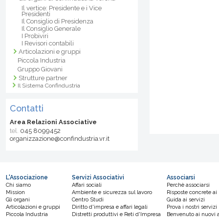
Il vertice: Presidente e i Vice
Presidenti
Il Consiglio di Presidenza
Il Consiglio Generale
I Probiviri
I Revisori contabili
Articolazioni e gruppi
Piccola Industria
Gruppo Giovani
Strutture partner
Il Sistema Confindustria
Contatti
Area Relazioni Associative
tel.
045 8099452
organizzazione@confindustria.vr.it
L'Associazione
Servizi Associativi
Associarsi
Chi siamo
Affari sociali
Perchè associarsi
Mission
Ambiente e sicurezza sul lavoro
Risposte concrete ai
Gli organi
Centro Studi
Guida ai servizi
Articolazioni e gruppi
Diritto d'impresa e affari legali
Prova i nostri servizi
Piccola Industria
Distretti produttivi e Reti d'Impresa
Benvenuto ai nuovi a