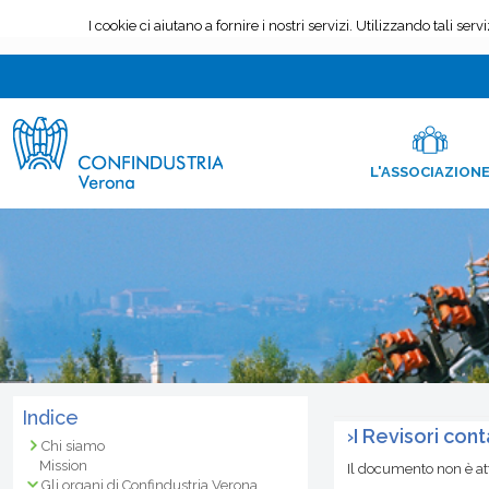
L'ASSOCIAZION
Indice
›
I Revisori cont
Chi siamo
Mission
Il documento non è a
Gli organi di Confindustria Verona